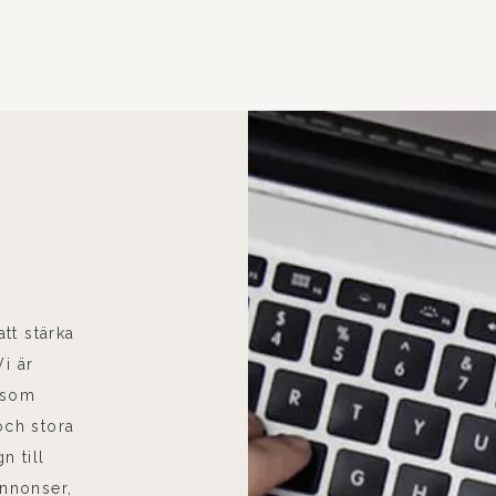
tt stärka
i är
” som
ch stora
n till
annonser,