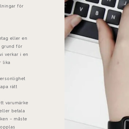
lningar för
etag eller en
 grund för
vi verkar i en
 lika
ersonlighet
kapa rätt
ett varumärke
eller betala
rken – måste
kopplas