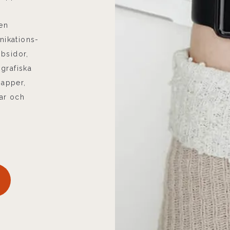
 en
ikations-
bsidor,
grafiska
papper,
gar och